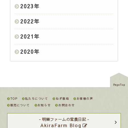
2023
年
2022
年
2021
年
2020
年
PageTop
TOP
私たちについて
ねぎ栽培
お客様の声
販売について
お知らせ
お問合わせ
- 明樂ファームの営農日記 -
AkiraFarm Blog