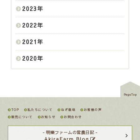
2023
年
2022
年
2021
年
2020
年
PageTop
TOP
私たちについて
ねぎ栽培
お客様の声
販売について
お知らせ
お問合わせ
- 明樂ファームの営農日記 -
AkiraFarm Blog