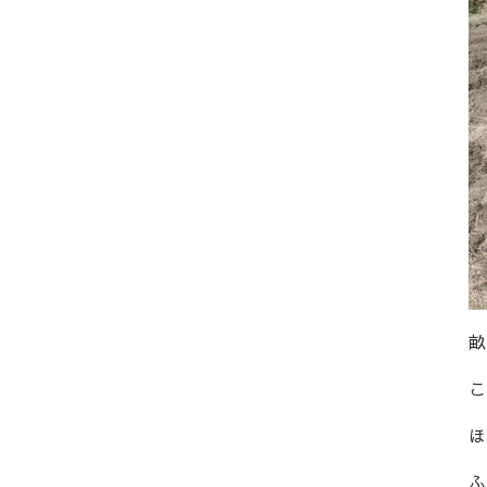
畝
こ
ほ
ふ