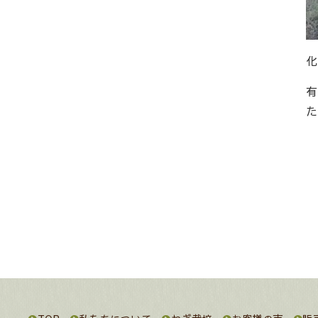
化
有
た