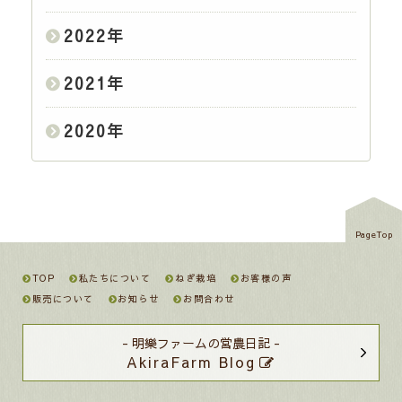
2022
年
2021
年
2020
年
PageTop
TOP
私たちについて
ねぎ栽培
お客様の声
販売について
お知らせ
お問合わせ
- 明樂ファームの営農日記 -
AkiraFarm Blog