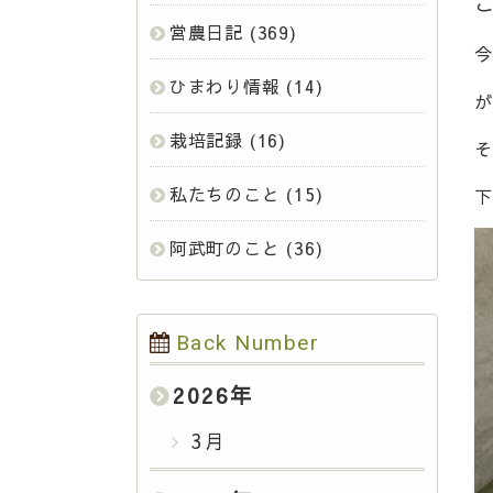
営農日記
(369)
今
ひまわり情報
(14)
が
栽培記録
(16)
そ
私たちのこと
(15)
下
阿武町のこと
(36)
Back Number
2026
年
3月