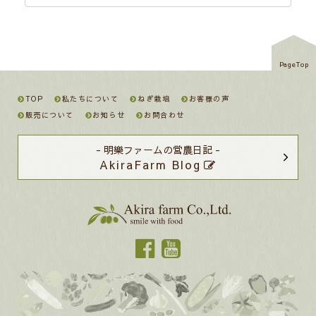
PageTop
TOP
私たちについて
ねぎ栽培
お客様の声
販売について
お知らせ
お問合わせ
- 明樂ファームの営農日記 -
AkiraFarm Blog