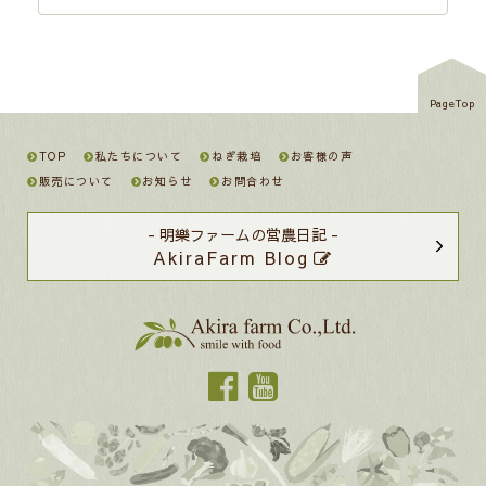
PageTop
TOP
私たちについて
ねぎ栽培
お客様の声
販売について
お知らせ
お問合わせ
- 明樂ファームの営農日記 -
AkiraFarm Blog