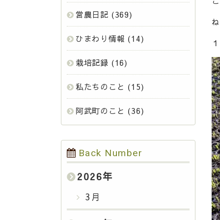
こ
営農日記
(369)
ね
ひまわり情報
(14)
１
栽培記録
(16)
私たちのこと
(15)
阿武町のこと
(36)
Back Number
2026
年
3月