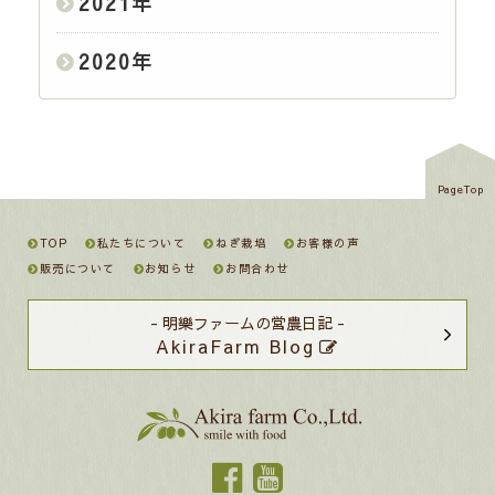
2021
年
2020
年
PageTop
TOP
私たちについて
ねぎ栽培
お客様の声
販売について
お知らせ
お問合わせ
- 明樂ファームの営農日記 -
AkiraFarm Blog